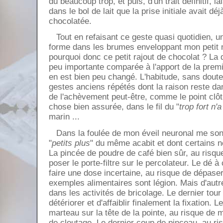
du beaucoup trop, et puis, d'un trait définitif, l
dans le bol de lait que la prise initiale avait 
chocolatée.
Tout en refaisant ce geste quasi quotidien, un
forme dans les brumes enveloppant mon petit 
pourquoi donc ce petit rajout de chocolat ? La q
peu importante comparée à l'apport de la premi
en est bien peu changé. L'habitude, sans doute
gestes anciens répétés dont la raison reste da
de l'achèvement peut-être, comme le point clôtu
chose bien assurée, dans le fil du "
trop fort n
marin ...
Dans la foulée de mon éveil neuronal me son
"
petits plus
" du même acabit et dont certains n
La pincée de poudre de café bien sûr, au risqu
poser le porte-filtre sur le percolateur. Le dé 
faire une dose incertaine, au risque de dépase
exemples alimentaires sont légion. Mais d'au
dans les activités de bricolage. Le dernier tour
détériorer et d'affaiblir finalement la fixation. 
marteau sur la tête de la pointe, au risque de 
de cloutage. Le dernier coup de pinceau, au ri