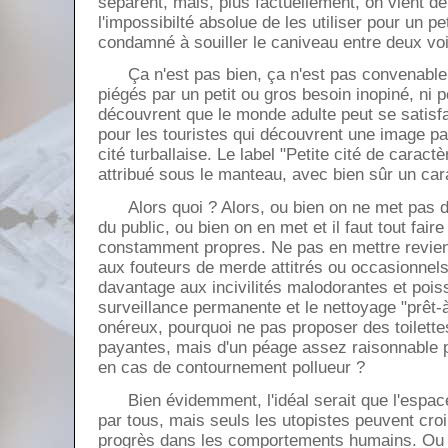
séparent, mais, plus factuellement, on vient d
l'impossibilté absolue de les utiliser pour un pet
condamné à souiller le caniveau entre deux voi
Ça n'est pas bien, ça n'est pas convenable,
piégés par un petit ou gros besoin inopiné, ni p
découvrent que le monde adulte peut se satisfa
pour les touristes qui découvrent une image pa
cité turballaise. Le label "Petite cité de caractè
attribué sous le manteau, avec bien sûr un cara
Alors quoi ? Alors, ou bien on ne met pas de 
du public, ou bien on en met et il faut tout faire
constamment propres. Ne pas en mettre revient
aux fouteurs de merde attitrés ou occasionnels
davantage aux incivilités malodorantes et pois
surveillance permanente et le nettoyage "prêt-à
onéreux, pourquoi ne pas proposer des toilett
payantes, mais d'un péage assez raisonnable p
en cas de contournement pollueur ?
Bien évidemment, l'idéal serait que l'espace
par tous, mais seuls les utopistes peuvent cro
progrès dans les comportements humains. Ou b