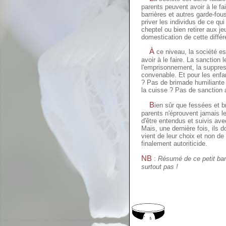
parents peuvent avoir à le f
barrières et autres garde-fou
priver les individus de ce qu
cheptel ou bien retirer aux je
domestication de cette diffé
À
ce niveau, la société e
avoir à le faire. La sanction 
l'emprisonnement, la suppress
convenable. Et pour les enf
? Pas de brimade humiliante 
la cuisse ? Pas de sanction a
B
ien sûr que fessées et b
parents n'éprouvent jamais le 
d'être entendus et suivis av
Mais, une dernière fois, ils 
vient de leur choix et non de 
finalement autoriticide.
NB
:
Résumé de ce petit barat
surtout pas !