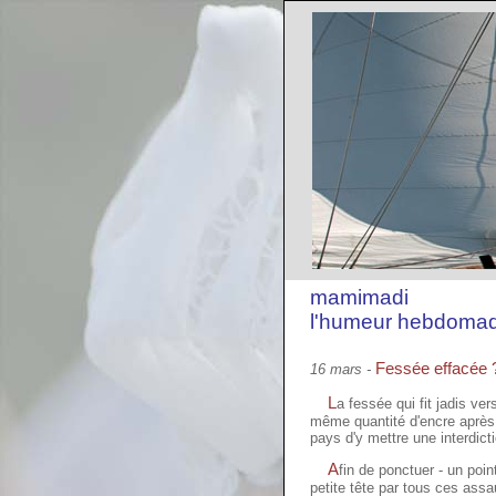
mamimadi
l'humeur hebdomad
Fessée effacée 
16 mars -
L
a fessée qui fit jadis ve
même quantité d'encre après
pays d'y mettre une interdicti
A
fin de ponctuer - un poin
petite tête par tous ces assa