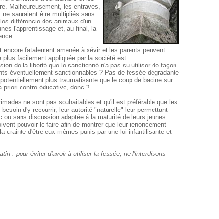
aire. Malheureusement, les entraves,
s ne sauraient être multipliés sans
i les différencie des animaux d'un
unes l'apprentissage et, au final, la
rence.
st encore fatalement amenée à sévir et les parents peuvent
le plus facilement appliquée par la société est
ion de la liberté que le sanctionné n'a pas su utiliser de façon
ants éventuellement sanctionnables ? Pas de fessée dégradante
potentiellement plus traumatisante que le coup de badine sur
 priori contre-éducative, donc ?
rimades ne sont pas souhaitables et qu'il est préférable que les
besoin d'y recourrir, leur autorité "naturelle" leur permettant
ec ou sans discussion adaptée à la maturité de leurs jeunes.
doivent pouvoir le faire afin de montrer que leur renoncement
la crainte d'être eux-mêmes punis par une loi infantilisante et
in : pour éviter d'avoir à utiliser la fessée, ne l'interdisons