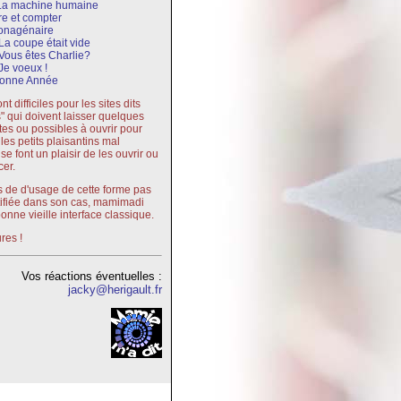
La machine humaine
re et compter
onagénaire
La coupe était vide
Vous êtes Charlie?
Je voeux !
onne Année
t difficiles pour les sites dits
s" qui doivent laisser quelques
tes ou possibles à ouvrir pour
 les petits plaisantins mal
se font un plaisir de les ouvrir ou
cer.
 de d'usage de cette forme pas
tifiée dans son cas, mamimadi
bonne vieille interface classique.
res !
Vos réactions éventuelles :
jacky@herigault.fr