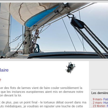
aire
?
rser des flots de larmes vient de faire couler sensiblement la
 que les instances européennes aient mis en demeure notre
Les derniè
on devant la loi.
. 9 mars-
Fat
t de plus, pas un point final - le tortueux débat ouvert dans ma
. 2 mars-
Hu
. 23 février-
uts médiatiques, je voudrais en rajouter une louche de cette