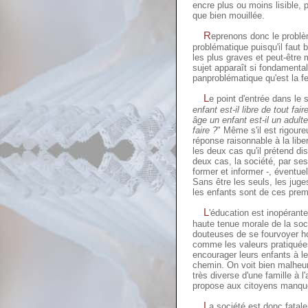
encre plus ou moins lisible, 
que bien mouillée.
R
eprenons donc le probl
problématique puisqu'il faut b
les plus graves et peut-être
sujet apparaît si fondament
panproblématique qu'est la f
L
e point d'entrée dans le
enfant est-il libre de tout fair
âge un enfant est-il un adulte
faire ?
" Même s'il est rigoure
réponse raisonnable à la lib
les deux cas qu'il prétend dis
deux cas, la société, par ses
former et informer -, éventuel
Sans être les seuls, les juge
les enfants sont de ces prem
L
'éducation est inopérant
haute tenue morale de la soc
douteuses de se fourvoyer h
comme les valeurs pratiquées
encourager leurs enfants à le
chemin. On voit bien malheur
très diverse d'une famille à l
propose aux citoyens manque
L
a société est donc fatal