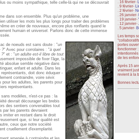
. 16 février-
plus ou moins sympathique, telle celle-là qui ne se découvrait
. 9 février-
Li
. 2 février-
N
. 26 janvier-
ème dans son ensemble. Plus qu'un problème, une
. 19 janvier-
ien utiliser les mots les plus longs pour traiter des problèmes
. 12 janvier-
 même en créer de nouveaux, encore plus ronflants quand le
. 5 janvier-
B
alement humain et universel. Parlons donc de cette immense
essée.
Les temps son
"collaboratif
 sac de noeuds est sans doute : "
un
portes ouver
fonctionner :
e ?
" Avec pour corrolaires : "
à quel
intentionnés 
 ?
" et : "
un adulte est-il libre de tout
de les enfon
usement impossible de fixer l'âge, la
erté absolue semble négative dans
Après 15 ans
tinguer, enfant et adulte. Dans les
vraiment jus
 représentants, doit donc éduquer -
revient à la 
lement contraindre, voire sévir.
s pour les adultes, les parents pour
Bonnes lectu
iers représentants.
e sans modèles, n'est-ce pas : la
iété devrait décourager les brebis
ors des sentiers convenables tout
 par les parents devraient
s imiter en restant dans le droit
eusement que, si leur qualité est
'autre, ceux que notre société
nt cruellement d'exemplarité.
ement amenée à contraindre et les