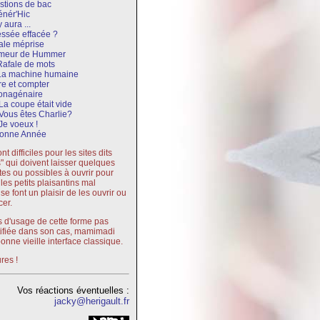
stions de bac
nér'Hic
 y aura ...
ssée effacée ?
ale méprise
meur de Hummer
Rafale de mots
La machine humaine
re et compter
onagénaire
La coupe était vide
Vous êtes Charlie?
Je voeux !
onne Année
t difficiles pour les sites dits
s" qui doivent laisser quelques
tes ou possibles à ouvrir pour
 les petits plaisantins mal
se font un plaisir de les ouvrir ou
cer.
 d'usage de cette forme pas
tifiée dans son cas, mamimadi
bonne vieille interface classique.
res !
Vos réactions éventuelles :
jacky@herigault.fr