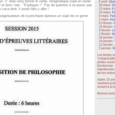
un "
z
" était venu fermer le verbe, l'énigmatique sujet en serait
. 6 avril-
Que
et donc clair : "Expliquez !". Pas de question à se poser, pas
. 30 mars-
Gé
 caca droit, il aurait fallu y aller !
. 23 mars-
Il
. 16 mars-
Fe
rganisateurs de la prochaine épreuve un sujet de ce genre :
. 9 mars-
Fat
. 2 mars-
Hu
. 23 février-
. 16 février-
. 9 février-
Li
. 2 février-
N
. 26 janvier-
. 19 janvier-
. 12 janvier-
. 5 janvier-
B
Les temps son
"collaboratif
portes ouver
fonctionner :
intentionnés 
de les enfon
Après 15 ans
vraiment jus
revient à la 
Bonnes lectu