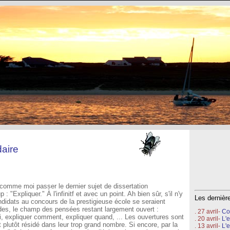
aire
mme moi passer le dernier sujet de dissertation
 "Expliquer." À l'infinitf et avec un point. Ah bien sûr, s'il n'y
Les derniè
ndidats au concours de la prestigieuse école se seraient
des, le champ des pensées restant largement ouvert :
. 27 avril-
Co
oi, expliquer comment, expliquer quand, ... Les ouvertures sont
. 20 avril-
L'e
ait plutôt résidé dans leur trop grand nombre. Si encore, par la
. 13 avril-
L'e