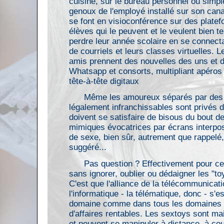
cuisine, sur le bureau personnel ou simp
genoux de l'employé installé sur son cana
se font en visioconférence sur des plate
élèves qui le peuvent et le veulent bien t
perdre leur année scolaire en se connecta
de courriels et leurs classes virtuelles. L
amis prennent des nouvelles des uns et d
Whatsapp et consorts, multipliant apéros
tête-à-tête digitaux
Même les amoureux séparés par des 
légalement infranchissables sont privés 
doivent se satisfaire de bisous du bout de
mimiques évocatrices par écrans interpo
de sexe, bien sûr, autrement que rappelé
suggéré...
Pas question ? Effectivement pour ceu
sans ignorer, oublier ou dédaigner les "t
C'est que l'alliance de la télécommunicati
l'informatique - la télématique, donc - s'e
domaine comme dans tous les domaines dè
d'affaires rentables. Les sextoys sont m
et peuvent se manipuler à distance, à co