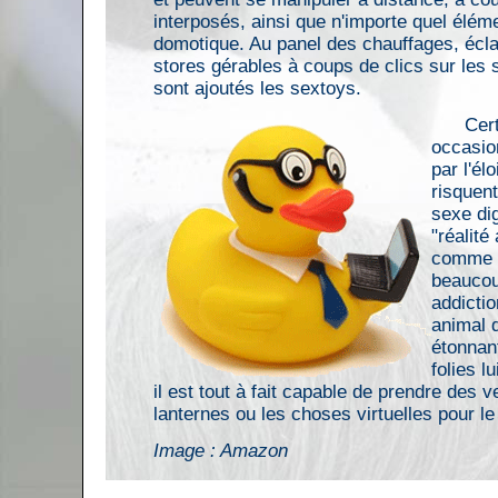
interposés, ainsi que n'importe quel élém
domotique. Au panel des chauffages, écla
stores gérables à coups de clics sur les
sont ajoutés les sextoys.
Certai
occasio
par l'él
risquent
sexe dig
"réalit
comme i
beaucou
addicti
animal 
étonnant
folies l
il est tout à fait capable de prendre des 
lanternes ou les choses virtuelles pour l
Image : Amazon