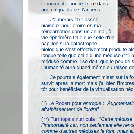
le moment - bonne Terre dans
une cinquantaine d'années.
J'aimerais être assez
niaiseux pour croire en ma
réincarnation dans un animal, à
vie éphémère telle que celle d'un
papillon si la catastrophe
biologique s'est effectivement produite alo
longue telle que celle d'une méduse (**) p
médusé comme il se doit, que le peu de 
l'humanité aura quand même eu raison de 
Je pourrais également miser sur la forc
survit après la mort mais j'ai bien l'impres
tôt pour bénéficier de la virtualisation néc
(*)
Le Robert
pour
entropie
: "
Augmentatio
affaiblissement de l'ordre
"
(**)
Turritopsis nutricula
: "
Cette méduse
l’immortalité car, non seulement elle reno
comme d’autres méduses le font, mais ell