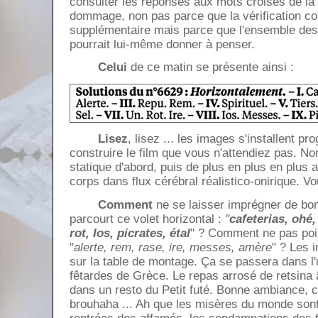
consulter les réponses aux mots croisés de la v
dommage, non pas parce que la vérification con
supplémentaire mais parce que l'ensemble des 
pourrait lui-même donner à penser.
Celui
de ce matin se présente ainsi :
Lisez
, lisez ... les images s'installent p
construire le film que vous n'attendiez pas. No
statique d'abord, puis de plus en plus en plus 
corps dans flux cérébral réalistico-onirique. V
Comment
ne se laisser imprégner de b
parcourt ce volet horizontal :
"
cafeterias, ohé, 
rot, Ios, picrates, étal
" ? Comment ne pas poi
"
alerte, rem, rase, ire, messes, amère
" ? Les i
sur la table de montage. Ça se passera dans l'
fêtardes de Grèce. Le repas arrosé de retsina
dans un resto du Petit futé. Bonne ambiance, 
brouhaha ... Ah que les misères du monde sont l