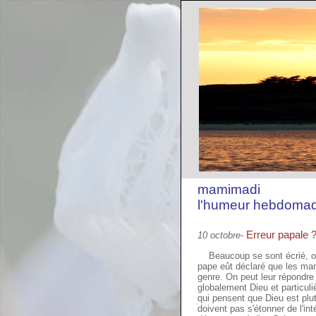
mamimadi
l'humeur hebdomad
Erreur papale 
10 octobre-
Beaucoup se sont écrié, ont
pape eût déclaré que les manu
genre. On peut leur répondre
globalement Dieu et particul
qui pensent que Dieu est plu
doivent pas s'étonner de l'in