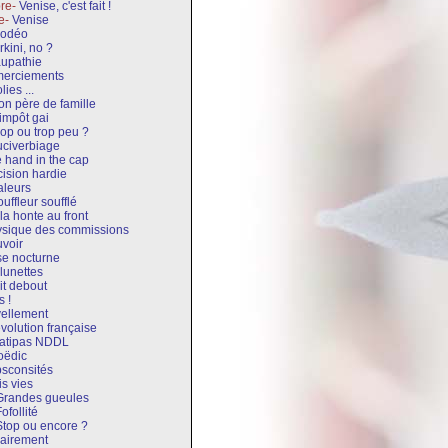
bre-
Venise, c'est fait !
re-
Venise
odéo
rkini, no ?
upathie
erciements
lies ...
on père de famille
'impôt gai
rop ou trop peu ?
uciverbiage
 hand in the cap
ision hardie
leurs
uffleur soufflé
la honte au front
sique des commissions
voir
e nocturne
lunettes
it debout
s !
vellement
volution française
latipas NDDL
oëdic
sconsités
is vies
Grandes gueules
ofollité
Stop ou encore ?
airement