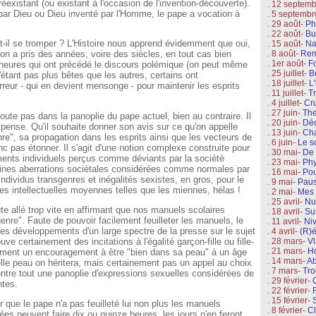
éexistant (ou existant à l'occasion de l'invention-découverte).
. 12 septem
par Dieu ou Dieu inventé par l'Homme, le pape a vocation à
. 5 septemb
. 29 août-
Ph
. 22 août-
Bu
-il se tromper ? L'Histoire nous apprend évidemment que oui,
. 15 août-
Na
. 8 août-
Rem
xion a pris des années, voire des siècles, en tout cas bien
. 1er août-
Fo
heures qui ont précédé le discours polémique (on peut même
. 25 juillet-
B
étant pas plus bêtes que les autres, certains ont
. 18 juillet-
L
reur - qui en devient mensonge - pour maintenir les esprits
. 11 juillet-
T
. 4 juillet-
Cr
. 27 juin-
The
e pas dans la panoplie du pape actuel, bien au contraire. Il
. 20 juin-
Déc
l pense. Qu'il souhaite donner son avis sur ce qu'on appelle
. 13 juin-
Cha
re", sa propagation dans les esprits ainsi que les vecteurs de
. 6 juin-
Le so
nc pas étonner. Il s'agit d'une notion complexe construite pour
. 30 mai-
De 
ents individuels perçus comme déviants par la société
. 23 mai-
Phy
aines aberrations sociétales considérées comme normales par
. 16 mai-
Pou
dividus transgenres et inégalités sexistes, en gros, pour le
. 9 mai-
Paus
s intellectuelles moyennes telles que les miennes, hélas !
. 2 mai-
Mes 
. 25 avril-
Nu
 allé trop vite en affirmant que nos manuels scolaires
. 18 avril-
Su
enre". Faute de pouvoir facilement feuilleter les manuels, le
. 11 avril-
Ni
t les développements d'un large spectre de la presse sur le sujet
. 4 avril-
(R)é
uve certainement des incitations à l'égalité garçon-fille ou fille-
. 28 mars-
V
. 21 mars-
H
emment un encouragement à être "bien dans sa peau" à un âge
. 14 mars-
Ab
elle peau on héritera, mais certainement pas un appel au choix
. 7 mars-
Tro
tre tout une panoplie d'expressions sexuelles considérées de
. 29 février-
ntes.
. 22 février-
F
. 15 février-
ue le pape n'a pas feuilleté lui non plus les manuels
. 8 février-
Cl
nées peuvent faire dix ou quinze heures, les jours n'en feront