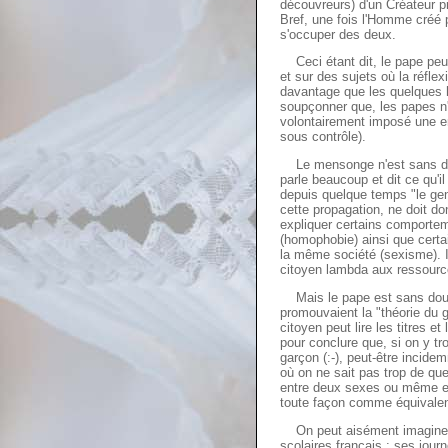
découvreurs) d'un Créateur pr
Bref, une fois l'Homme créé 
s'occuper des deux.
Ceci étant dit, le pape peut
et sur des sujets où la réfle
davantage que les quelques 
soupçonner que, les papes n'
volontairement imposé une er
sous contrôle).
Le mensonge n'est sans dout
parle beaucoup et dit ce qu'i
depuis quelque temps "le gen
cette propagation, ne doit do
expliquer certains comportem
(homophobie) ainsi que cert
la même société (sexisme). In
citoyen lambda aux ressource
Mais le pape est sans doute
promouvaient la "théorie du g
citoyen peut lire les titres e
pour conclure que, si on y tro
garçon (:-), peut-être incid
où on ne sait pas trop de qu
entre deux sexes ou même en
toute façon comme équivale
On peut aisément imaginer q
scolaires français : ses jour