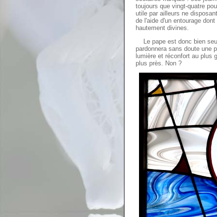
toujours que vingt-quatre pou
utile par ailleurs ne disposa
de l'aide d'un entourage don
hautement divines.
Le pape est donc bien seul 
pardonnera sans doute une pe
lumière et réconfort au plu
plus près. Non ?