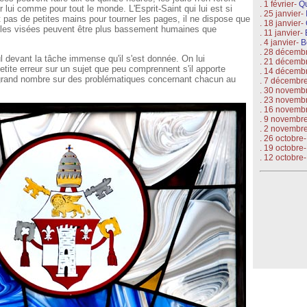
. 1 février-
Qu
r lui comme pour tout le monde. L'Esprit-Saint qui lui est si
. 25 janvier-
nt pas de petites mains pour tourner les pages, il ne dispose que
. 18 janvier-
t les visées peuvent être plus bassement humaines que
. 11 janvier-
. 4 janvier-
B
. 28 décemb
devant la tâche immense qu'il s'est donnée. On lui
. 21 décemb
tite erreur sur un sujet que peu comprennent s'il apporte
. 14 décemb
s grand nombre sur des problématiques concernant chacun au
. 7 décembr
. 30 novemb
. 23 novemb
. 16 novemb
. 9 novembr
. 2 novembr
. 26 octobre
. 19 octobre-
. 12 octobre