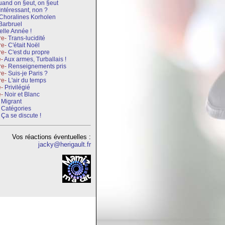
and on §eut, on §eut
Intéressant, non ?
Choralines Korholen
Barbruel
elle Année !
re-
Trans-lucidité
re-
C'était Noël
re-
C'est du propre
e-
Aux armes, Turballais !
re-
Renseignements pris
re-
Suis-je Paris ?
re-
L'air du temps
e-
Privilégié
e-
Noir et Blanc
-
Migrant
Catégories
-
Ça se discute !
Vos réactions éventuelles :
jacky@herigault.fr