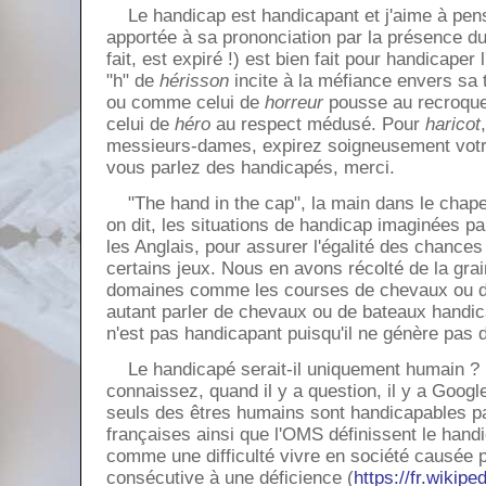
Le handicap est handicapant et j'aime à pense
apportée à sa prononciation par la présence du 
fait, est expiré !) est bien fait pour handicaper
"h" de
hérisson
incite à la méfiance envers sa 
ou comme celui de
horreur
pousse au recroque
celui de
héro
au respect médusé. Pour
haricot
messieurs-dames, expirez soigneusement votre
vous parlez des handicapés, merci.
"The hand in the cap", la main dans le chapeau
on dit, les situations de handicap imaginées p
les Anglais, pour assurer l'égalité des chance
certains jeux. Nous en avons récolté de la gra
domaines comme les courses de chevaux ou d
autant parler de chevaux ou de bateaux handica
n'est pas handicapant puisqu'il ne génère pas 
Le handicapé serait-il uniquement humain ?
connaissez, quand il y a question, il y a Googl
seuls des êtres humains sont handicapables pa
françaises ainsi que l'OMS définissent le han
comme une difficulté vivre en société causée 
consécutive à une déficience (
https://fr.wikip