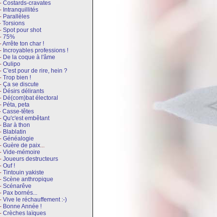
2-
Costards-cravates
2-
Intranquillités
2-
Parallèles
-
Torsions
2-
Spot pour shot
2-
75%
-
Arrête ton char !
2-
Incroyables professions !
2-
De la coque à l'âme
2-
Oulipo
2-
C'est pour de rire, hein ?
2-
Trop bien !
2-
Ça se discute
2-
Désirs délirants
2-
Dé(com)bat électoral
2-
Péta, peta
-
Casse-têtes
2-
Qu'c'est embêtant
2-
Bar à thon
2-
Blablatin
2-
Généalogie
2-
Guère de paix
...
2-
Vide-mémoire
2-
Joueurs destructeurs
2-
Ouf !
2-
Tintouin yakiste
2-
Scène anthropique
2-
Scénarêve
2-
Pax bornés...
2-
Vive le réchauffement :-)
2-
Bonne Année !
1-
Crèches laïques