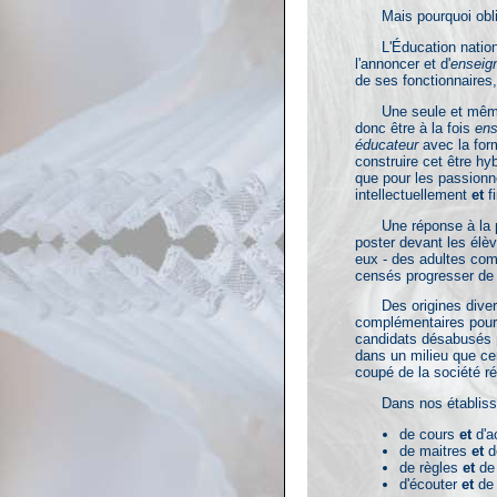
Mais pourquoi obli
L'Éducation nationa
l'annoncer et d'
enseig
de ses fonctionnaires
Une seule et même 
donc être à la fois
ens
éducateur
avec la for
construire cet être hy
que pour les passionn
intellectuellement
et
fi
Une réponse à la pén
poster devant les élèv
eux - des adultes com
censés progresser de 
Des origines diversif
complémentaires pourra
candidats désabusés pa
dans un milieu que cer
coupé de la société ré
Dans nos établisseme
de cours
et
d'a
de maitres
et
d
de règles
et
de 
d'écouter
et
de 