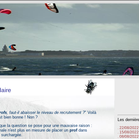
aire
rofs
, faut-il abaisser le niveau de recrutement ?
" Voilà
st bien bonne ! Non ?
Les derniè
e la question se pose pour une mauvaise raison :
. 22/08/202
nale n'est plus en mesure de placer un
prof
dans
. 15/08/202
 surchargée.
. 08/08/202