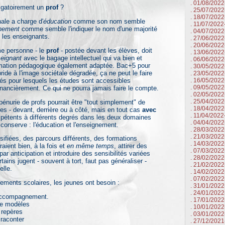
. 01/08/202
gatoirement un
prof
?
. 25/07/202
. 18/07/202
le a charge d'
éducation
comme son nom semble
. 11/07/2022
nement
comme semble l'indiquer le nom d'une majorité
. 04/07/202
, les enseignants.
. 27/06/202
. 20/06/2022
personne - le
prof
- postée devant les élèves, doit
. 13/06/202
eignant
avec le bagage intellectuel qui va bien et
. 06/06/202
mation pédagogique également adaptée. Bac+5 pour
. 30/05/202
bride à l'image sociétale dégradée, ça ne peut le faire
. 23/05/202
és pour lesquels les études sont accessibles
. 16/05/202
. 09/05/202
nancièrement. Ce qui ne pourra jamais faire le compte.
. 02/05/202
. 25/04/202
urie de profs pourrait être "tout simplement" de
. 18/04/202
es - devant, derrière ou à côté, mais en tout cas
avec
. 11/04/2022
pétents à différents degrés dans les deux domaines
. 04/04/202
conserve : l'éducation et l'enseignement.
. 28/03/202
. 21/03/202
iées, des parcours différents, des formations
. 14/03/202
ient bien, à la fois et
en même temps
, attirer des
. 07/03/202
r anticipation et introduire des sensibilités variées
. 28/02/202
tains jugent - souvent à tort, faut pas généraliser -
. 21/02/202
elle.
. 14/02/202
. 07/02/202
nts scolaires, les jeunes ont besoin :
. 31/01/202
. 24/01/202
ccompagnement.
. 17/01/202
e modèles
. 10/01/202
repères
. 03/01/202
raconter
. 27/12/202