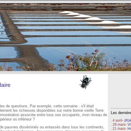
aire
 de questions. Par exemple, cette semaine : s'il était
blement les richesses disponibles sur notre bonne vieille Terre
Les derniè
la rémunération associée entre tous ses occupants, mon niveau de
périeur ou inférieur ?
. 4 avril-
(R)é
. 28 mars-
V
de pauvres disséminés ou entassés dans tous les continents,
. 21 mars-
H