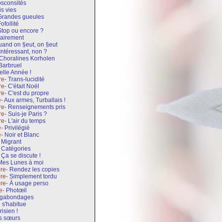
sconsités
is vies
Grandes gueules
ofollité
Stop ou encore ?
airement
and on §eut, on §eut
Intéressant, non ?
Choralines Korholen
Barbruel
elle Année !
re-
Trans-lucidité
re-
C'était Noël
re-
C'est du propre
e-
Aux armes, Turballais !
re-
Renseignements pris
re-
Suis-je Paris ?
re-
L'air du temps
e-
Privilégié
e-
Noir et Blanc
-
Migrant
Catégories
-
Ça se discute !
Mes Lunes à moi
bre-
Rendez les copies
bre-
Simplement tordu
bre-
À usage perso
re-
Photœil
gabondages
 s'habitue
risien !
es sœurs