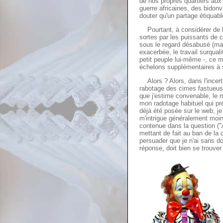
de nos propres quartiers au
guerre africaines, des bidonv
douter qu'un partage étiquabl
Pourtant, à considérer de l
sortes par les puissants de 
sous le regard désabusé (mai
exacerbée, le travail surquali
petit peuple lui-même -, ce 
échelons supplémentaires à 
Alors ? Alors, dans l'incertit
rabotage des cimes fastueuse
que j'estime convenable, le m
mon radotage habituel qui pr
déjà été posée sur le web, je
m'intrigue généralement moin
contenue dans la question ("
mettant de fait au ban de l
persuader que je n'ai sans d
réponse, doit bien se trouver