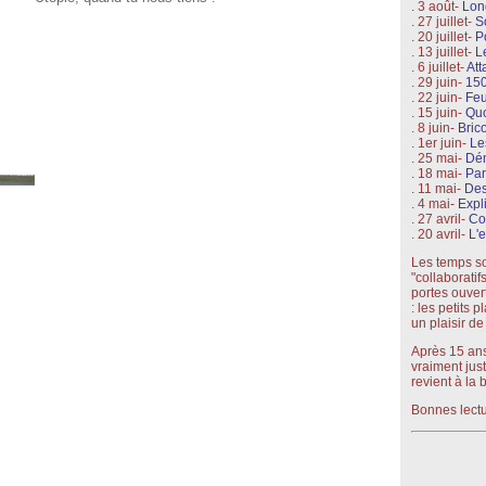
. 3 août-
Lon
. 27 juillet-
S
. 20 juillet-
P
. 13 juillet-
L
. 6 juillet-
Att
. 29 juin-
150
. 22 juin-
Feu
. 15 juin-
Quo
. 8 juin-
Bric
. 1er juin-
Le
. 25 mai-
Dé
. 18 mai-
Pa
. 11 mai-
Des
. 4 mai-
Expl
. 27 avril-
Co
. 20 avril-
L'e
Les temps son
"collaboratif
portes ouver
: les petits 
un plaisir de
Après 15 ans
vraiment jus
revient à la 
Bonnes lectu