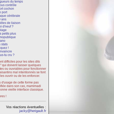
gueurs du temps
ous contrôle
ort cochon
e port
aque cérébrale
 ans
illes de liaison
i d'neuf ?
olage
s petits plus
mopublique
rano
 stats
iquez !
nvaincre
us-tu cru ?
t difficiles pour les sites dits
s" qui doivent laisser quelques
tes ou ouvrables pour fonctionner
plaisantins mal intentionnés se font
 les ouvrir ou de les enfoncer.
 d'usage de cette forme pas
tifiée dans son cas, mamimadi
bonne vieille interface classique.
res !
Vos réactions éventuelles :
jacky@herigault.fr