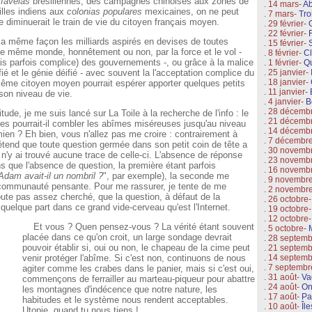
x
favelas
brésiliennes, des campagnes chinoises aux zones de
. 14 mars-
Ab
illes indiens aux
colonias populares
mexicaines, on ne peut
. 7 mars-
Tro
e diminuerait le train de vie du citoyen français moyen.
. 29 février-
. 22 février-
F
a même façon les milliards aspirés en devises de toutes
. 15 février-
ce même monde, honnêtement ou non, par la force et le vol -
. 8 février-
Cl
s parfois complice) des gouvernements -, ou grâce à la malice
. 1 février-
Qu
fié et le génie déifié - avec souvent la l'acceptation complice du
. 25 janvier-
. 18 janvier-
même citoyen moyen pourrait espérer apporter quelques petits
. 11 janvier-
son niveau de vie.
. 4 janvier-
B
. 28 décemb
ude, je me suis lancé sur La Toile à la recherche de l'info : le
. 21 décemb
s pourrait-il combler les abîmes miséreuses jusqu'au niveau
. 14 décemb
ien ? Eh bien, vous n'allez pas me croire : contrairement à
. 7 décembr
étend que toute question germée dans son petit coin de tête a
. 30 novemb
 n'y ai trouvé aucune trace de celle-ci. L'absence de réponse
. 23 novemb
s que l'absence de question, la première étant parfois
. 16 novemb
Adam avait-il un nombril ?
", par exemple), la seconde me
. 9 novembr
a communauté pensante. Pour me rassurer, je tente de me
. 2 novembr
oute pas assez cherché, que la question, à défaut de la
. 26 octobre
 quelque part dans ce grand vide-cerveau qu'est l'Internet.
. 19 octobre-
. 12 octobre
Et vous ? Quen pensez-vous ? La vérité étant souvent
. 5 octobre-
placée dans ce qu'on croit, un large sondage
devrait
. 28 septem
pouvoir établir si, oui ou non, le chapeau de la cime peut
. 21 septem
venir protéger l'abîme. Si c'est non, continuons de nous
. 14 septem
. 7 septemb
agiter comme les crabes dans le panier, mais si c'est oui,
. 31 août-
Va
commençons de ferrailler au marteau-piqueur pour abattre
. 24 août-
On
les montagnes d'indécence que notre nature, les
. 17 août-
Pa
habitudes et le système nous rendent acceptables.
. 10 août-
Îl
Utopie, quand tu nous tiens !